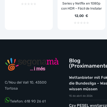
Series y Netflix en 1080p
con HDR – Fácil de Instalar
12,00
€
Blog
(Proximament
Wettanbieter mit Fo
C/Nou del Vall 10, 43500
die Bundesliga – Was
Tortosa
wissen müssen
15 de abril de 2026
Telefon: 618 90 26 61
Czy PESEL wystarcz