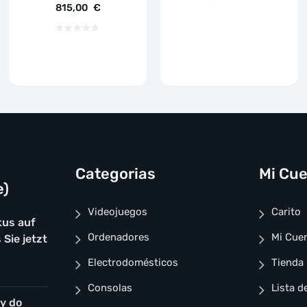
815,00
€
Categorias
Mi Cu
e)
Videojuegos
Carito
kus auf
Ordenadores
Mi Cue
 Sie jetzt
Electrodomésticos
Tienda
Consolas
Lista d
y do