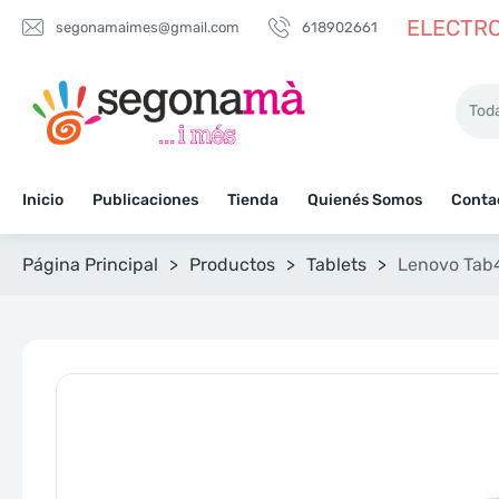
ELECTRO
segonamaimes@gmail.com
618902661
Inicio
Publicaciones
Tienda
Quienés Somos
Conta
Página Principal
>
Productos
>
Tablets
>
Lenovo Tab4