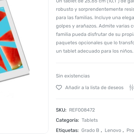
Un tablet de 25,65 cm (10,1”) de ga
robusto y sorprendentemente resist
para las familias. Incluye una eleg
golpes y arañazos. Admite varias 
familia pueda disfrutar de su propi
paquetes opcionales que lo transf
un tablet adecuado para los niños.
Sin existencias
Añadir a la lista de deseos
SKU:
REF008472
Categoría:
Tablets
Etiquetas:
Grado B
,
Lenovo
,
Pr