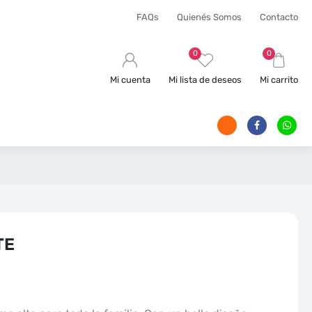
FAQs
Quienés Somos
Contacto
0
0
Mi cuenta
Mi lista de deseos
Mi carrito
TE