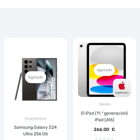
Agotado
Agotado
Tablets
El iPad (11.ª generación)
Smartphones
iPad (A16)
Samsung Galaxy S24
266,00
€
Ultra 256 Gb