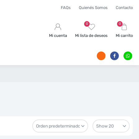
FAQs
Quienés Somos
Contacto
0
0
Mi cuenta
Mi lista de deseos
Mi carrito