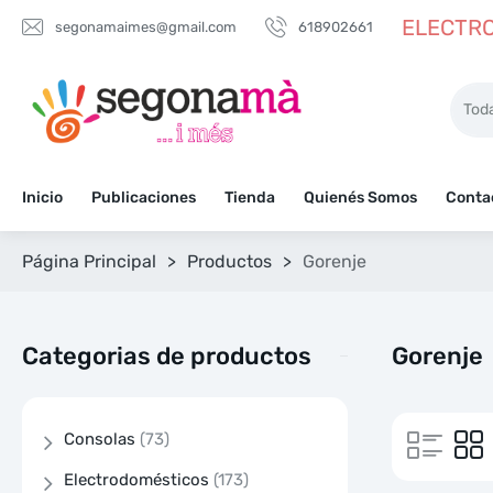
ELECTRO
segonamaimes@gmail.com
618902661
Inicio
Publicaciones
Tienda
Quienés Somos
Conta
Página Principal
>
Productos
>
Gorenje
Categorias de productos
Gorenje
Consolas
(73)
Electrodomésticos
(173)