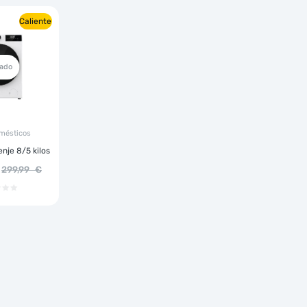
Caliente
ado
mésticos
nje 8/5 kilos
299,99
€