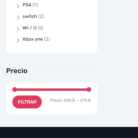
PS4
(9)
switch
(2)
Wii / U
(6)
Xbox one
(2)
Precio
Precio:
260 €
—
270 €
FILTRAR