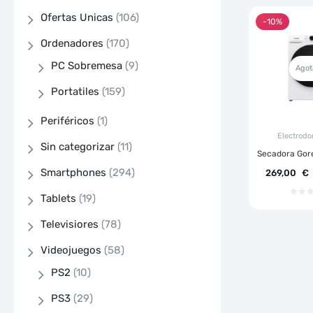
Ofertas Unicas
(106)
-10%
Ordenadores
(170)
PC Sobremesa
(9)
Agot
Portatiles
(159)
Periféricos
(1)
Electrodo
Sin categorizar
(11)
Secadora Gore
Smartphones
(294)
269,00
€
Tablets
(19)
Televisiores
(78)
Videojuegos
(58)
PS2
(10)
PS3
(29)