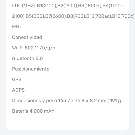
LTE (MHz) B1(2100),B2(1900),B3(1800+),B4(1700-
2100),B5(850),B7(2600),B8(900),B12(700ac),B13(700c
MHz
Conectividad
Wi-Fi 802.11 /b/g/n
Bluetooth 5.0
Posicionamiento
GPS
AGPS
Dimensiones y peso 165.7 x 76.4 x 8.2 mm | 191 g
Batería 4.000 mAh