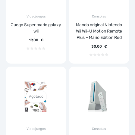
Videojuegos
Consolas
Juego Super mario galaxy
Mando original Nintendo
wii
Wii Wii-U Motion Remote
Plus – Mario Edition Red
19,00
€
30,00
€
Agotado
Videojuegos
Consolas