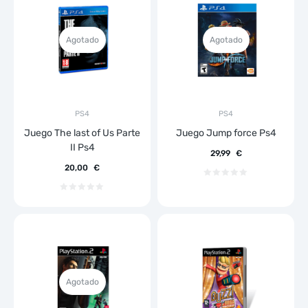
Agotado
Agotado
PS4
PS4
Juego The last of Us Parte
Juego Jump force Ps4
II Ps4
29,99
€
20,00
€
Agotado