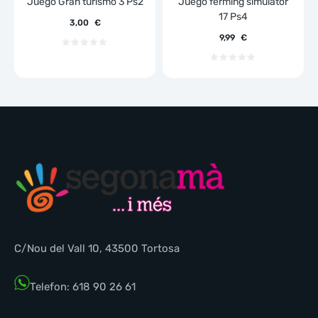
Juego Gran turismo 3 Ps2
Juego ferming simulator
17 Ps4
3,00
€
9,99
€
C/Nou del Vall 10, 43500 Tortosa
Telefon: 618 90 26 61