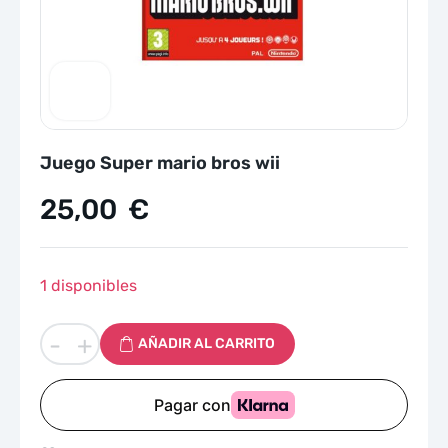
Juego Super mario bros wii
25,00
€
1 disponibles
Juego
-
+
AÑADIR AL CARRITO
Super
mario
bros
wii