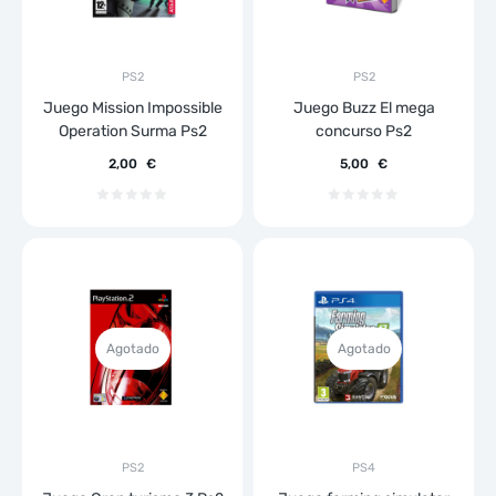
PS2
PS2
Juego Mission Impossible
Juego Buzz El mega
Operation Surma Ps2
concurso Ps2
2,00
€
5,00
€
Agotado
Agotado
PS2
PS4