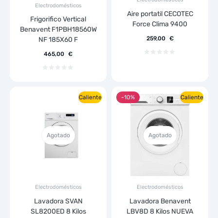
Electrodomésticos
Aire portatil CECOTEC
Frigorifico Vertical
Force Clima 9400
Benavent F1PBH18560W
259,00
€
NF 185X60 F
465,00
€
Caliente
-10%
Caliente
Agotado
Agotado
Electrodomésticos
Electrodomésticos
Lavadora SVAN
Lavadora Benavent
SL8200ED 8 Kilos
LBV8D 8 Kilos NUEVA