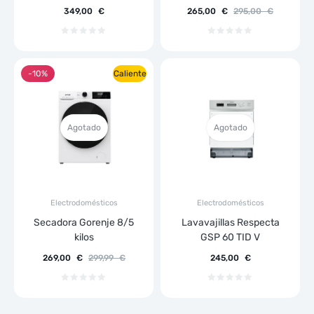
349,00
€
265,00
€
295,00
€
-10%
Caliente
Agotado
Agotado
Electrodomésticos
Electrodomésticos
Secadora Gorenje 8/5
Lavavajillas Respecta
kilos
GSP 60 TID V
269,00
€
299,99
€
245,00
€