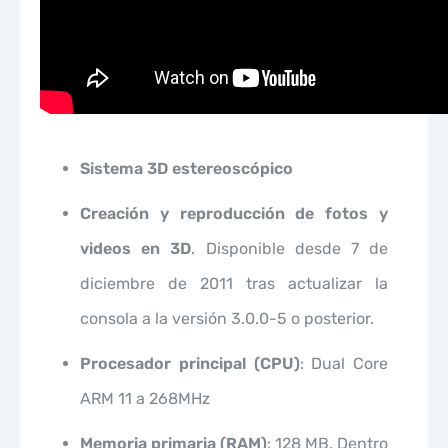
Sistema 3D estereoscópico
Creación y reproducción de fotos y
videos en 3D
. Disponible desde 7 de
diciembre de 2011 tras actualizar la
consola a la versión 3.0.0-5 o posterior.
Procesador principal (CPU)
: Dual Core
ARM 11 a 268MHz
Memoria primaria (RAM)
: 128 MB. Dentro